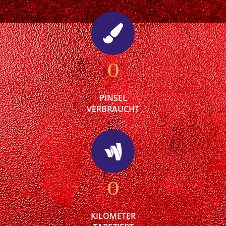
0
PINSEL
VERBRAUCHT
0
KILOMETER